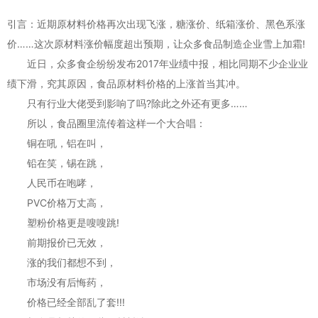
引言：近期原材料价格再次出现飞涨，糖涨价、纸箱涨价、黑色系涨
价……这次原材料涨价幅度超出预期，让众多食品制造企业雪上加霜!
近日，众多食企纷纷发布2017年业绩中报，相比同期不少企业业
绩下滑，究其原因，食品原材料价格的上涨首当其冲。
只有行业大佬受到影响了吗?除此之外还有更多……
所以，食品圈里流传着这样一个大合唱：
铜在吼，铝在叫，
铅在笑，锡在跳，
人民币在咆哮，
PVC价格万丈高，
塑粉价格更是嗖嗖跳!
前期报价已无效，
涨的我们都想不到，
市场没有后悔药，
价格已经全部乱了套!!!