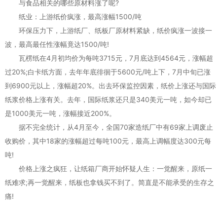
与食品相关的哪些原材料涨了呢?
纸业：上游纸价疯涨，最高涨幅1500/吨
环保压力下，上游纸厂、纸板厂原材料紧缺，纸价疯涨一波接一
波，最高最任性涨幅竟达1500/吨!
瓦楞纸在4月初均价为每吨3715元，7月底达到4564元，涨幅超
过20%;白卡纸方面，去年年底徘徊于5600元/吨上下，7月中旬已涨
到6900元以上，涨幅超20%。出去环保监控因素，纸价上涨还与国际
纸浆价格上涨有关。去年，国际纸浆还只是340美元一吨，如今却已
是1000美元一吨，涨幅接近200%。
据不完全统计，从4月至今，全国70家造纸厂中有69家上调废止
收购价，其中18家的涨幅超过每吨100元，最高上调幅度达300元每
吨!
价格上涨之疯狂，让纸箱厂商开始怀疑人生：一觉醒来，原纸一
纸难求;再一觉醒来，纸板也拿钱买不到了。简直是不能承受的生存之
痛!