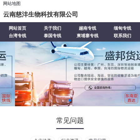
网站地图
云南慈沣生物科技有限公司
网站首页
关于我们
越南专线
缅甸专线
台湾专线
泰国专线
柬埔寨专线
联系我们
常见问题