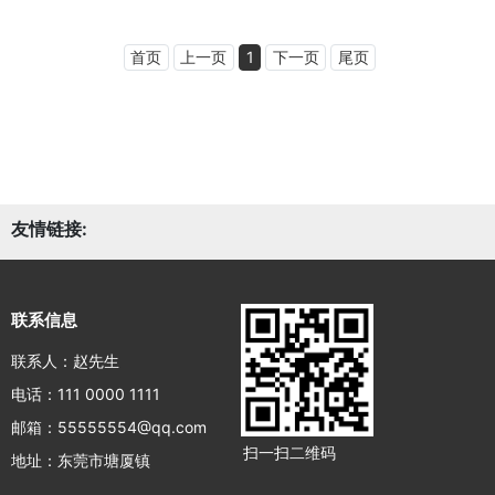
首页
上一页
1
下一页
尾页
友情链接:
联系信息
联系人：赵先生
电话：111 0000 1111
邮箱：55555554@qq.com
扫一扫二维码
地址：东莞市塘厦镇