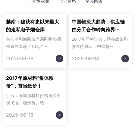
企业动态
行业资讯
常见问题
越南：破获有史以来最大
中国物流大趋势：供应链
的走私电子烟仓库
由分工合作转向跨界···
兴安省和海防市当局刚刚协调
2017年即将过去，站在政策和
检查并查获了163,41···
资本的风口，中国物···
>
>
2025-06-18
2025-06-18
2017年原材料“集体涨
价”，首当纸价！
引言：近期原材料价格再次出
现飞涨，糖涨价、纸···
>
2025-06-18